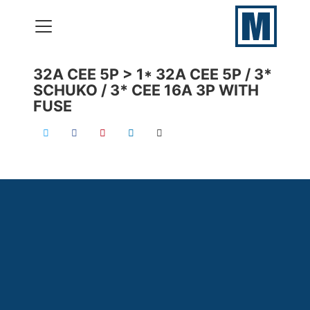
32A CEE 5P > 1* 32A CEE 5P / 3*
SCHUKO / 3* CEE 16A 3P WITH
VERHUUR
FUSE
PRODUCTIES
ONZE SKILLS
CONTACT
050 – 577 69 09