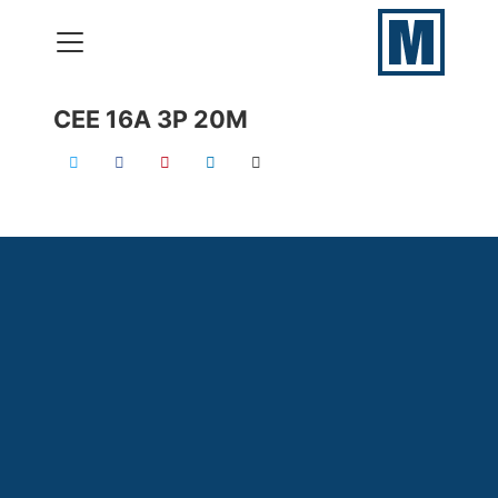
CEE 16A 3P 20M
VERHUUR
PRODUCTIES
ONZE SKILLS
CONTACT
050 – 577 69 09