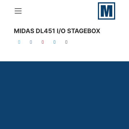
MIDAS DL451 I/O STAGEBOX
VERHUUR
PRODUCTIES
ONZE SKILLS
CONTACT
050 – 577 69 09