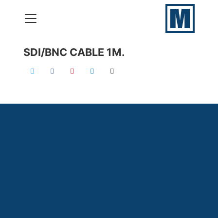
SDI/BNC CABLE 1M.
VERHUUR
PRODUCTIES
ONZE SKILLS
CONTACT
050 – 577 69 09